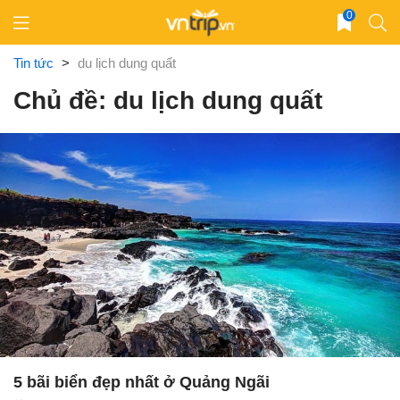
Skip
0
to
content
Tin tức
>
du lịch dung quất
Chủ đề: du lịch dung quất
5 bãi biển đẹp nhất ở Quảng Ngãi