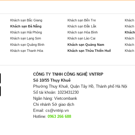
Khách sạn Bắc Giang
Khách sạn Bến Tre
Khách 
Khách sạn Đà Nẵng
Khách sạn Đắk Lắk
Khách 
Khách sạn Hải Phòng
Khách sạn Hòa Bình
Khách
Khách sạn Lạng Sơn
Khách sạn Lào Cai
Khách 
Khách sạn Quảng Bình
Khách sạn Quảng Nam
Khách 
Khách sạn Thanh Hóa
Khách sạn Thừa Thiên Huế
Khách 
CÔNG TY TNHH CÔNG NGHỆ VNTRIP
Số 10/55 Thụy Khuê
Phường Thuỵ Khuê, Quận Tây Hồ, Thành phố Hà Nội
Số tài khoản: 1023431230
Ngân hàng: Vietcombank
Chi nhánh Sở giao dịch
Email:
cs@vntrip.vn
Hotline:
0963 266 688