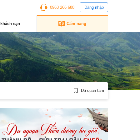
0963 266 688
Đăng nhập
 khách sạn
Cẩm nang
Đã quan tâm