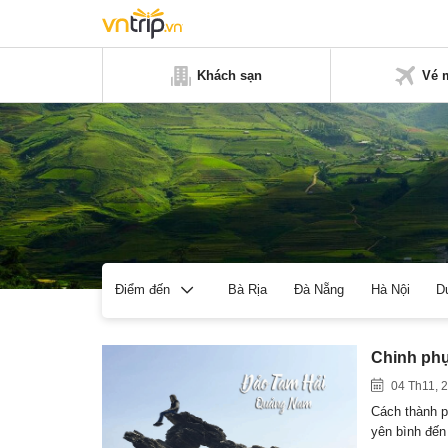
Khách sạn
Vé 
Bà Rịa
Đà Nẵng
Hà Nội
D
Điểm đến
Chinh phụ
04 Th11, 
Cách thành 
yên bình đến