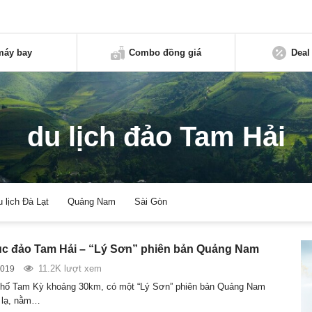
máy bay
Combo đồng giá
Deal
du lịch đảo Tam Hải
u lịch Đà Lạt
Quảng Nam
Sài Gòn
c đảo Tam Hải – “Lý Sơn” phiên bản Quảng Nam
11.2K lượt xem
2019
phố Tam Kỳ khoảng 30km, có một “Lý Sơn” phiên bản Quảng Nam
 lạ, nằm…