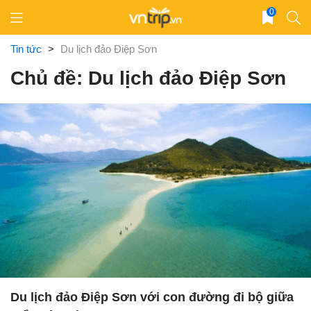
Skip
0
to
content
Tin tức
>
Du lịch đảo Điệp Sơn
Chủ đề: Du lịch đảo Điệp Sơn
Du lịch đảo Điệp Sơn với con đường đi bộ giữa