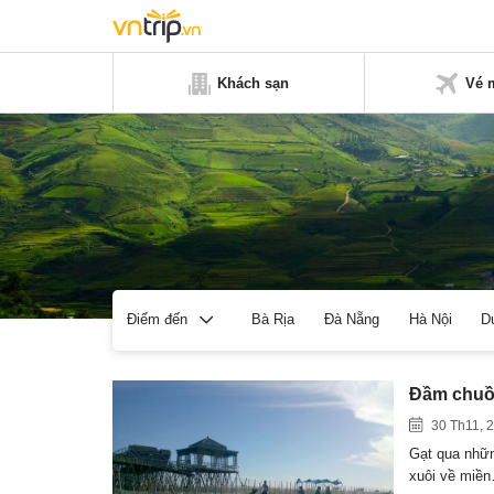
Khách sạn
Vé 
Bà Rịa
Đà Nẵng
Hà Nội
D
Điểm đến
Đầm chuồn
30 Th11, 
Gạt qua nhữn
xuôi về miề