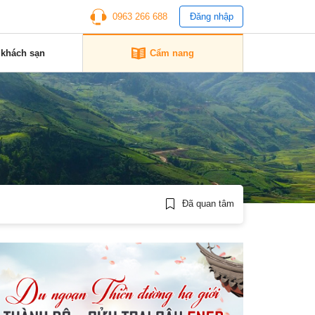
0963 266 688
Đăng nhập
 khách sạn
Cẩm nang
Đã quan tâm