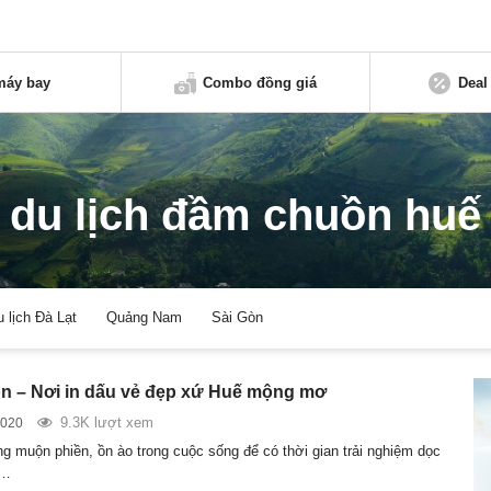
máy bay
Combo đồng giá
Deal
du lịch đầm chuồn huế
u lịch Đà Lạt
Quảng Nam
Sài Gòn
 – Nơi in dấu vẻ đẹp xứ Huế mộng mơ
9.3K lượt xem
2020
g muộn phiền, ồn ào trong cuộc sống để có thời gian trải nghiệm dọc
n…