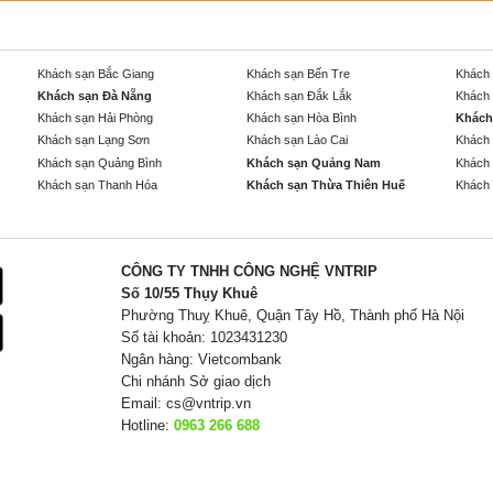
Khách sạn Bắc Giang
Khách sạn Bến Tre
Khách 
Khách sạn Đà Nẵng
Khách sạn Đắk Lắk
Khách 
Khách sạn Hải Phòng
Khách sạn Hòa Bình
Khách
Khách sạn Lạng Sơn
Khách sạn Lào Cai
Khách 
Khách sạn Quảng Bình
Khách sạn Quảng Nam
Khách 
Khách sạn Thanh Hóa
Khách sạn Thừa Thiên Huế
Khách 
CÔNG TY TNHH CÔNG NGHỆ VNTRIP
Số 10/55 Thụy Khuê
Phường Thuỵ Khuê, Quận Tây Hồ, Thành phố Hà Nội
Số tài khoản: 1023431230
Ngân hàng: Vietcombank
Chi nhánh Sở giao dịch
Email:
cs@vntrip.vn
Hotline:
0963 266 688