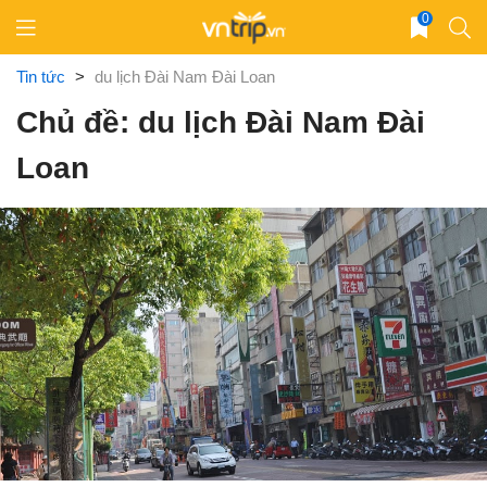
Skip
0
to
content
Tin tức
>
du lịch Đài Nam Đài Loan
Chủ đề: du lịch Đài Nam Đài
Loan