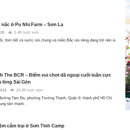
ết nấc ở Pu Nhi Farm – Sơn La
5.4K lượt xem
020
i, thời tiết cả nước nói chung và miền Bắc nói riêng đang trở nên oi
ch The BCR – Điểm vui chơi dã ngoại cuối tuần cực
a lòng Sài Gòn
24.4K lượt xem
2019
 đường Tam Đa, phường Trường Thạnh, Quận 9, thành phố Hồ Chí
rung tâm thành…
ệm cắm trại ở Sơn Tinh Camp