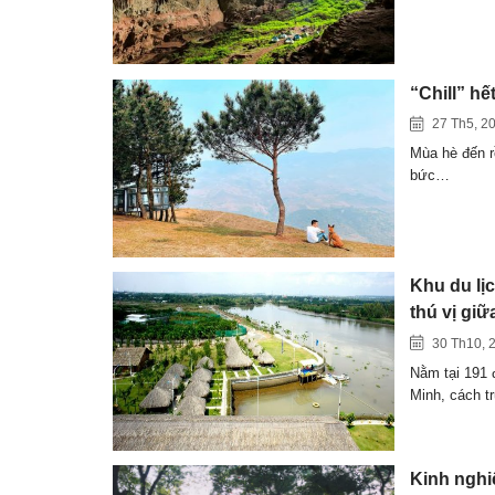
“Chill” h
27 Th5, 2
Mùa hè đến rồ
bức…
Khu du lị
thú vị giữ
30 Th10, 
Nằm tại 191
Minh, cách t
Kinh nghi