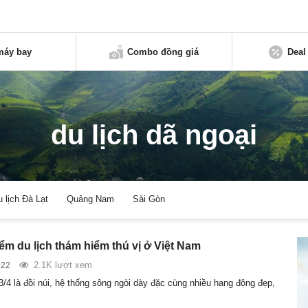
máy bay
Combo đồng giá
Deal
du lịch dã ngoại
u lịch Đà Lạt
Quảng Nam
Sài Gòn
ểm du lịch thám hiểm thú vị ở Việt Nam
2.1K lượt xem
022
3/4 là đồi núi, hệ thống sông ngòi dày đặc cùng nhiều hang động đẹp,