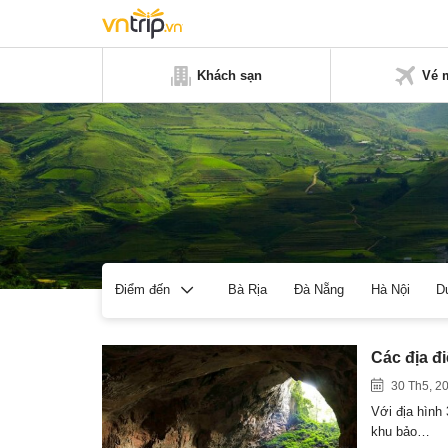
Khách sạn
Vé 
Bà Rịa
Đà Nẵng
Hà Nội
D
Điểm đến
Các địa đi
30 Th5, 2
Với địa hình 
khu bảo…