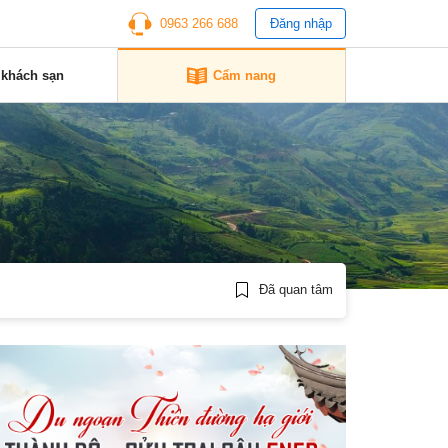
0963 266 688
Đăng nhập
 khách sạn
Cẩm nang
Đã quan tâm