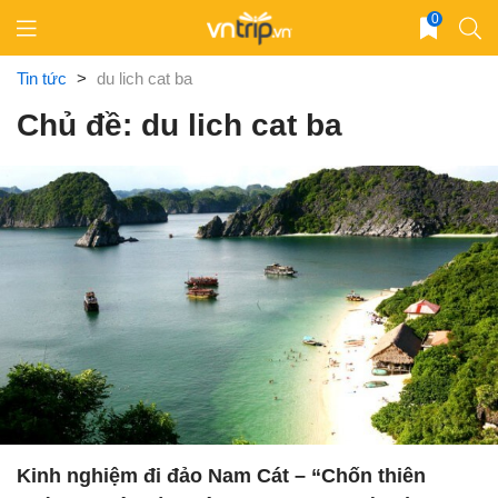
Skip
0
to
content
Tin tức
>
du lich cat ba
Chủ đề: du lich cat ba
Kinh nghiệm đi đảo Nam Cát – “Chốn thiên