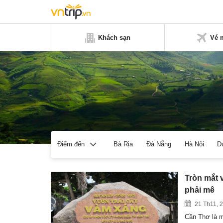
Khách sạn
Vé 
Bà Rịa
Đà Nẵng
Hà Nội
D
Điểm đến
Tròn mắt 
phải mê
21 Th11, 
Cần Thơ là m