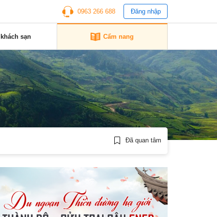
0963 266 688
Đăng nhập
 khách sạn
Cẩm nang
Đã quan tâm