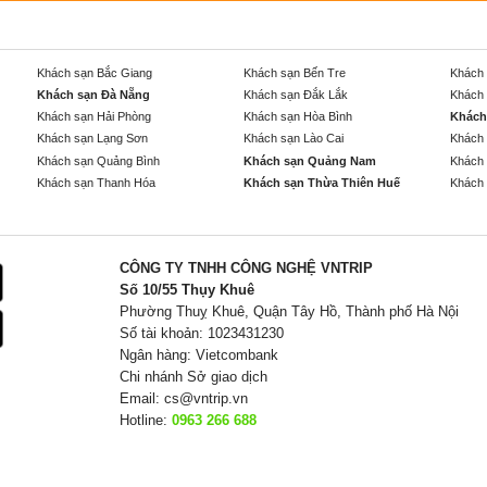
Khách sạn Bắc Giang
Khách sạn Bến Tre
Khách 
Khách sạn Đà Nẵng
Khách sạn Đắk Lắk
Khách 
Khách sạn Hải Phòng
Khách sạn Hòa Bình
Khách
Khách sạn Lạng Sơn
Khách sạn Lào Cai
Khách 
Khách sạn Quảng Bình
Khách sạn Quảng Nam
Khách 
Khách sạn Thanh Hóa
Khách sạn Thừa Thiên Huế
Khách 
CÔNG TY TNHH CÔNG NGHỆ VNTRIP
Số 10/55 Thụy Khuê
Phường Thuỵ Khuê, Quận Tây Hồ, Thành phố Hà Nội
Số tài khoản: 1023431230
Ngân hàng: Vietcombank
Chi nhánh Sở giao dịch
Email:
cs@vntrip.vn
Hotline:
0963 266 688