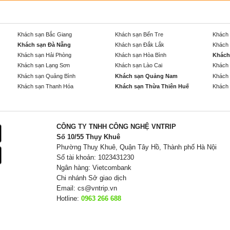
Khách sạn Bắc Giang
Khách sạn Bến Tre
Khách 
Khách sạn Đà Nẵng
Khách sạn Đắk Lắk
Khách 
Khách sạn Hải Phòng
Khách sạn Hòa Bình
Khách
Khách sạn Lạng Sơn
Khách sạn Lào Cai
Khách 
Khách sạn Quảng Bình
Khách sạn Quảng Nam
Khách 
Khách sạn Thanh Hóa
Khách sạn Thừa Thiên Huế
Khách 
CÔNG TY TNHH CÔNG NGHỆ VNTRIP
Số 10/55 Thụy Khuê
Phường Thuỵ Khuê, Quận Tây Hồ, Thành phố Hà Nội
Số tài khoản: 1023431230
Ngân hàng: Vietcombank
Chi nhánh Sở giao dịch
Email:
cs@vntrip.vn
Hotline:
0963 266 688