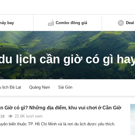
máy bay
Combo đồng giá
Deal
du lịch cần giờ có gì ha
u lịch Đà Lạt
Quảng Nam
Sài Gòn
ần Giờ có gì? Những địa điểm, khu vui chơi ở Cần Giờ
21.6K lượt xem
018
uyện biển thuộc TP. Hồ Chí Minh và là nơi du lịch được yêu thích.