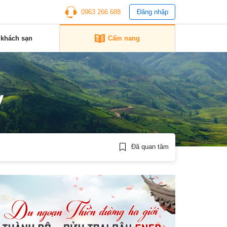
0963 266 688
Đăng nhập
 khách sạn
Cẩm nang
y
Đã quan tâm