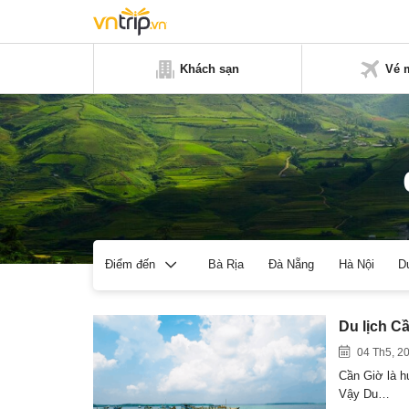
Khách sạn
Vé 
Bà Rịa
Đà Nẵng
Hà Nội
D
Điểm đến
Du lịch C
04 Th5, 2
Cần Giờ là h
Vậy Du…