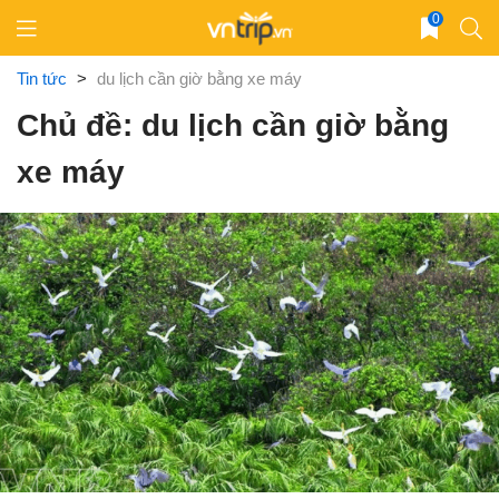
Skip
0
to
content
Tin tức
>
du lịch cần giờ bằng xe máy
Chủ đề: du lịch cần giờ bằng
xe máy