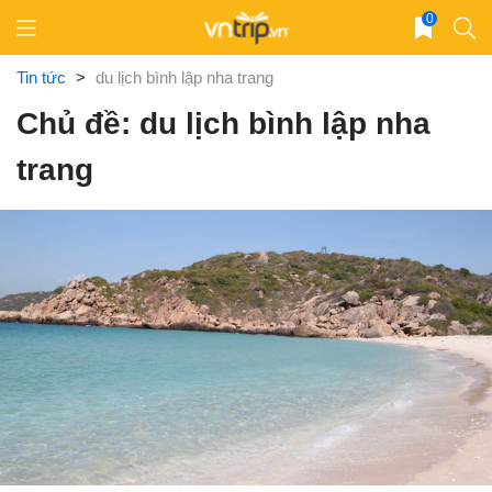
Skip
0
to
content
Tin tức
>
du lịch bình lập nha trang
Chủ đề: du lịch bình lập nha
trang