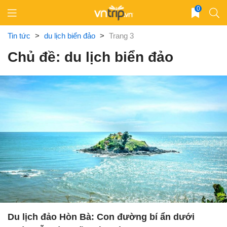
Skip
0
to
content
Tin tức
>
du lịch biển đảo
>
Trang 3
Chủ đề: du lịch biển đảo
Du lịch đảo Hòn Bà: Con đường bí ẩn dưới