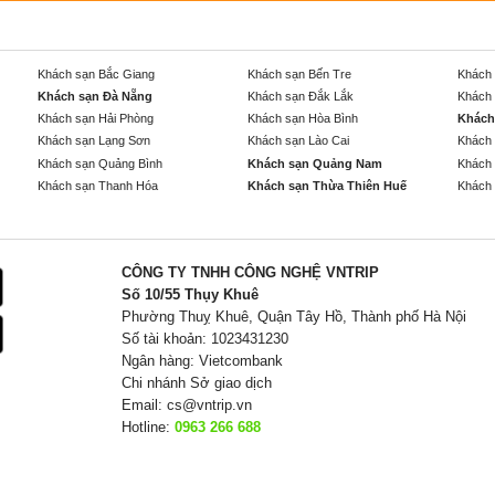
Khách sạn Bắc Giang
Khách sạn Bến Tre
Khách 
Khách sạn Đà Nẵng
Khách sạn Đắk Lắk
Khách 
Khách sạn Hải Phòng
Khách sạn Hòa Bình
Khách
Khách sạn Lạng Sơn
Khách sạn Lào Cai
Khách 
Khách sạn Quảng Bình
Khách sạn Quảng Nam
Khách 
Khách sạn Thanh Hóa
Khách sạn Thừa Thiên Huế
Khách 
CÔNG TY TNHH CÔNG NGHỆ VNTRIP
Số 10/55 Thụy Khuê
Phường Thuỵ Khuê, Quận Tây Hồ, Thành phố Hà Nội
Số tài khoản: 1023431230
Ngân hàng: Vietcombank
Chi nhánh Sở giao dịch
Email:
cs@vntrip.vn
Hotline:
0963 266 688