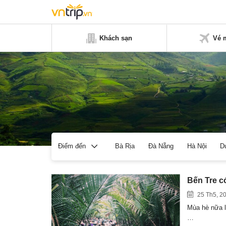
Khách sạn
Vé 
Bà Rịa
Đà Nẵng
Hà Nội
D
Điểm đến
Bến Tre có
25 Th5, 2
Mùa hè nữa lạ
…