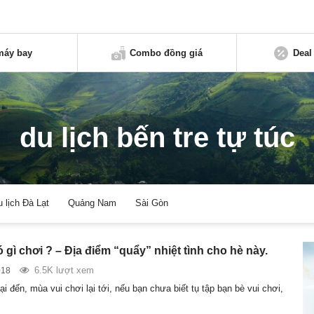
máy bay
Combo đồng giá
Deal
du lịch bến tre tự túc
u lịch Đà Lạt
Quảng Nam
Sài Gòn
 gì chơi ? – Địa điểm “quẩy” nhiệt tình cho hè này.
6.5K lượt xem
018
i đến, mùa vui chơi lại tới, nếu bạn chưa biết tụ tập bạn bè vui chơi,