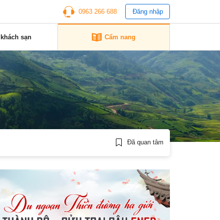
0963 266 688
Đăng nhập
 khách sạn
Cẩm nang
Đã quan tâm