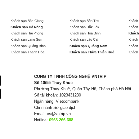
Khách sạn Bắc Giang
Khách sạn Bến Tre
Khách 
Khách sạn Đà Nẵng
Khách sạn Đắk Lắk
Khách 
Khách sạn Hải Phòng
Khách sạn Hòa Bình
Khách
Khách sạn Lạng Sơn
Khách sạn Lào Cai
Khách 
Khách sạn Quảng Bình
Khách sạn Quảng Nam
Khách 
Khách sạn Thanh Hóa
Khách sạn Thừa Thiên Huế
Khách 
CÔNG TY TNHH CÔNG NGHỆ VNTRIP
Số 10/55 Thụy Khuê
Phường Thuỵ Khuê, Quận Tây Hồ, Thành phố Hà Nội
Số tài khoản: 1023431230
Ngân hàng: Vietcombank
Chi nhánh Sở giao dịch
Email:
cs@vntrip.vn
Hotline:
0963 266 688