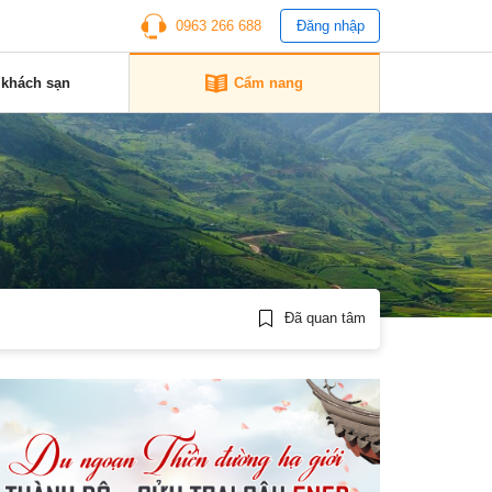
0963 266 688
Đăng nhập
 khách sạn
Cẩm nang
Đã quan tâm