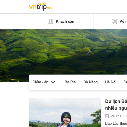
Khách sạn
Vé 
Bà Rịa
Đà Nẵng
Hà Nội
D
Điểm đến
Du lịch 
nhiều ng
24 Th10, 
Bảo Lộc thuộ