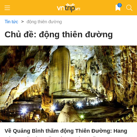
Skip
0
to
content
Tin tức
>
động thiên đường
Chủ đề: động thiên đường
Về Quảng Bình thăm động Thiên Đường: Hang