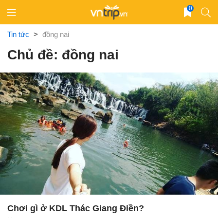
Skip
0
to
content
Tin tức
>
đồng nai
Chủ đề: đồng nai
Chơi gì ở KDL Thác Giang Điền?