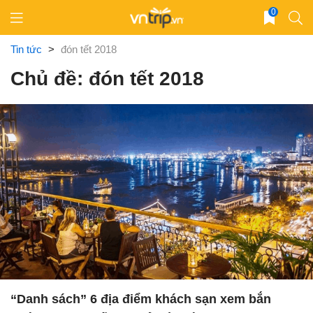
Skip
0
to
content
Tin tức
>
đón tết 2018
Chủ đề: đón tết 2018
“Danh sách” 6 địa điểm khách sạn xem bắn