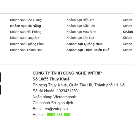
Khách sạn Bắc Giang
Khách sạn Bến Tre
Khách 
Khách sạn Đà Nẵng
Khách sạn Đắk Lắk
Khách 
Khách sạn Hải Phòng
Khách sạn Hòa Bình
Khách
Khách sạn Lạng Sơn
Khách sạn Lào Cai
Khách 
Khách sạn Quảng Bình
Khách sạn Quảng Nam
Khách 
Khách sạn Thanh Hóa
Khách sạn Thừa Thiên Huế
Khách 
CÔNG TY TNHH CÔNG NGHỆ VNTRIP
Số 10/55 Thụy Khuê
Phường Thuỵ Khuê, Quận Tây Hồ, Thành phố Hà Nội
Số tài khoản: 1023431230
Ngân hàng: Vietcombank
Chi nhánh Sở giao dịch
Email:
cs@vntrip.vn
Hotline:
0963 266 688