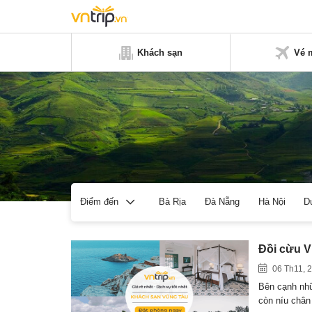
Khách sạn
Vé 
Bà Rịa
Đà Nẵng
Hà Nội
D
Điểm đến
Đồi cừu V
06 Th11, 
Bên cạnh nhữ
còn níu châ