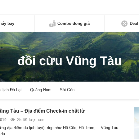
máy bay
Combo đồng giá
Deal
đồi cừu Vũng Tàu
u lịch Đà Lạt
Quảng Nam
Sài Gòn
ũng Tàu – Địa điểm Check-in chất lừ
25.6K lượt xem
2019
ng địa điểm du lịch tuyệt đẹp như Hồ Cốc, Hồ Tràm,… Vũng Tàu
n du…