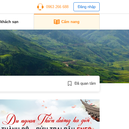
0963 266 688
Đăng nhập
 khách sạn
Cẩm nang
Đã quan tâm