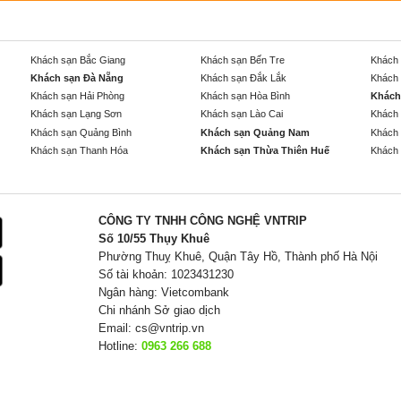
Khách sạn Bắc Giang
Khách sạn Bến Tre
Khách 
Khách sạn Đà Nẵng
Khách sạn Đắk Lắk
Khách 
Khách sạn Hải Phòng
Khách sạn Hòa Bình
Khách
Khách sạn Lạng Sơn
Khách sạn Lào Cai
Khách 
Khách sạn Quảng Bình
Khách sạn Quảng Nam
Khách 
Khách sạn Thanh Hóa
Khách sạn Thừa Thiên Huế
Khách 
CÔNG TY TNHH CÔNG NGHỆ VNTRIP
Số 10/55 Thụy Khuê
Phường Thuỵ Khuê, Quận Tây Hồ, Thành phố Hà Nội
Số tài khoản: 1023431230
Ngân hàng: Vietcombank
Chi nhánh Sở giao dịch
Email:
cs@vntrip.vn
Hotline:
0963 266 688