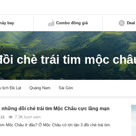
máy bay
Combo đồng giá
Deal
đồi chè trái tim mộc châ
u lịch Đà Lạt
Quảng Nam
Sài Gòn
những đồi chè trái tim Mộc Châu cực lãng mạn
7.3K lượt xem
018
 tim Mộc Châu ở đâu? Ở Mộc Châu có tới tận 3 đồi chè trái tim