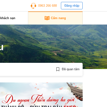
0963 266 688
Đăng nhập
 khách sạn
Cẩm nang
u
Đã quan tâm