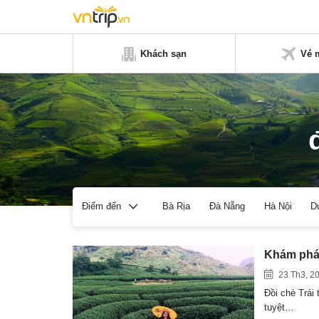
Khách sạn
Vé 
Bà Rịa
Đà Nẵng
Hà Nội
D
Điểm đến
Khám phá 
23 Th3, 2
Đồi chè Trái
tuyệt…