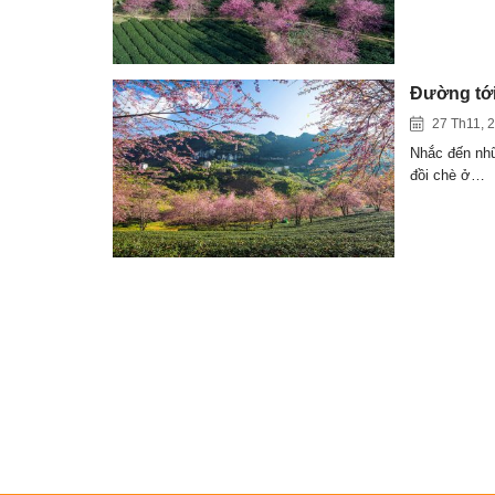
Đường tới
27 Th11, 
Nhắc đến nhữ
đồi chè ở…