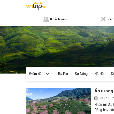
Khách sạn
Vé 
Bà Rịa
Đà Nẵng
Hà Nội
D
Điểm đến
Ấn tượng 
23 Th11, 
Nhắc tới Sa 
Rồng hay bả