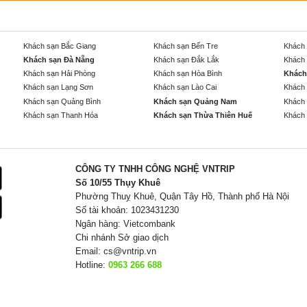
Khách sạn Bắc Giang
Khách sạn Bến Tre
Khách 
Khách sạn Đà Nẵng
Khách sạn Đắk Lắk
Khách 
Khách sạn Hải Phòng
Khách sạn Hòa Bình
Khách
Khách sạn Lạng Sơn
Khách sạn Lào Cai
Khách 
Khách sạn Quảng Bình
Khách sạn Quảng Nam
Khách 
Khách sạn Thanh Hóa
Khách sạn Thừa Thiên Huế
Khách 
CÔNG TY TNHH CÔNG NGHỆ VNTRIP
Số 10/55 Thụy Khuê
Phường Thuỵ Khuê, Quận Tây Hồ, Thành phố Hà Nội
Số tài khoản: 1023431230
Ngân hàng: Vietcombank
Chi nhánh Sở giao dịch
Email:
cs@vntrip.vn
Hotline:
0963 266 688