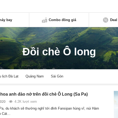
máy bay
Combo đồng giá
Deal
Đồi chè Ô long
u lịch Đà Lạt
Quảng Nam
Sài Gòn
hoa anh đào nở trên đồi chè Ô Long (Sa Pa)
4.2K lượt xem
2020
Pa, du khách sẽ thường nghĩ tới đỉnh Fansipan hùng vĩ, núi Hàm
n Cát…