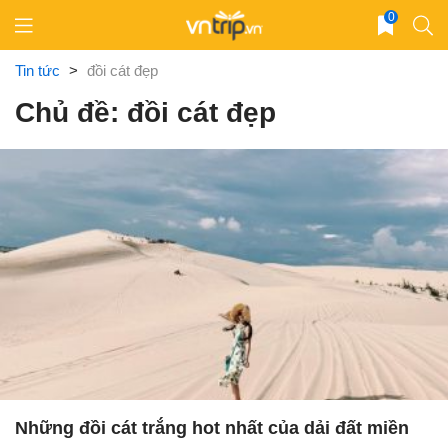
Skip
0
to
content
Tin tức
>
đồi cát đẹp
Chủ đề: đồi cát đẹp
Những đồi cát trắng hot nhất của dải đất miền