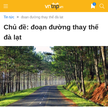
Skip
0
to
content
Tin tức
>
đoạn đường thay thế đà lạt
Chủ đề: đoạn đường thay thế
đà lạt