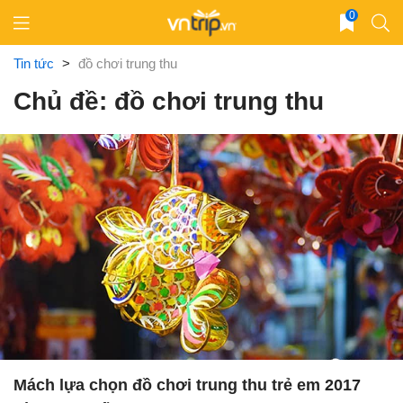
Skip
0
to
content
Tin tức
>
đồ chơi trung thu
Chủ đề: đồ chơi trung thu
Mách lựa chọn đồ chơi trung thu trẻ em 2017