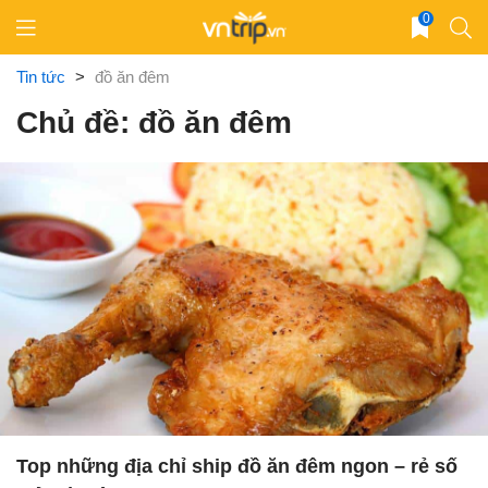
Skip
0
to
content
Tin tức
>
đồ ăn đêm
Chủ đề: đồ ăn đêm
Top những địa chỉ ship đồ ăn đêm ngon – rẻ số