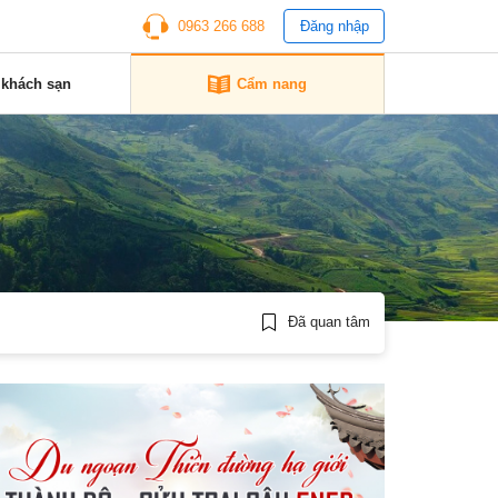
0963 266 688
Đăng nhập
 khách sạn
Cẩm nang
Đã quan tâm