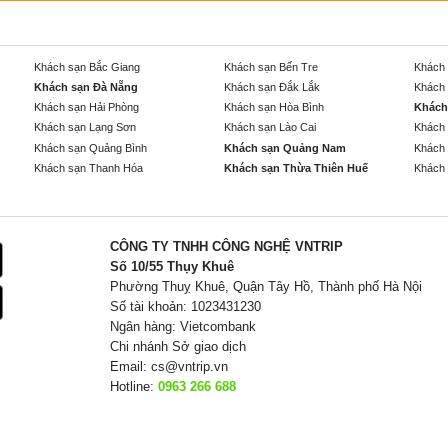
Khách sạn Bắc Giang
Khách sạn Bến Tre
Khách 
Khách sạn Đà Nẵng
Khách sạn Đắk Lắk
Khách 
Khách sạn Hải Phòng
Khách sạn Hòa Bình
Khách
Khách sạn Lạng Sơn
Khách sạn Lào Cai
Khách 
Khách sạn Quảng Bình
Khách sạn Quảng Nam
Khách 
Khách sạn Thanh Hóa
Khách sạn Thừa Thiên Huế
Khách 
CÔNG TY TNHH CÔNG NGHỆ VNTRIP
Số 10/55 Thụy Khuê
Phường Thuỵ Khuê, Quận Tây Hồ, Thành phố Hà Nội
Số tài khoản: 1023431230
Ngân hàng: Vietcombank
Chi nhánh Sở giao dịch
Email:
cs@vntrip.vn
Hotline:
0963 266 688