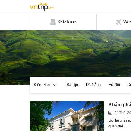
Khách sạn
Vé 
Bà Rịa
Đà Nẵng
Hà Nội
D
Điểm đến
Khám phá 
24 Th9, 2
Sở hữu nhiều
quần thể…