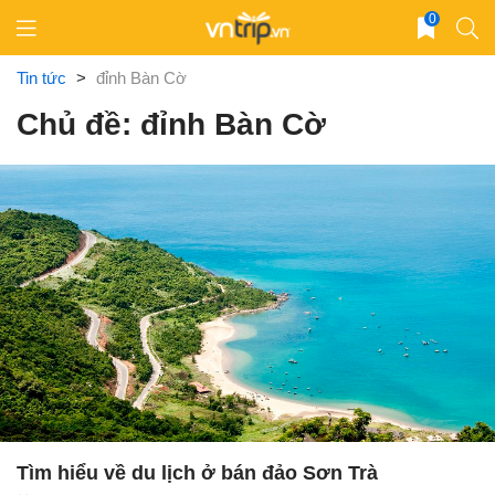
Skip
0
to
content
Tin tức
>
đỉnh Bàn Cờ
Chủ đề: đỉnh Bàn Cờ
Tìm hiểu về du lịch ở bán đảo Sơn Trà