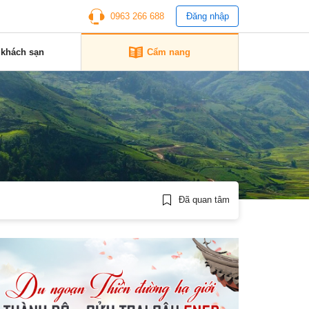
0963 266 688
Đăng nhập
 khách sạn
Cẩm nang
Đã quan tâm