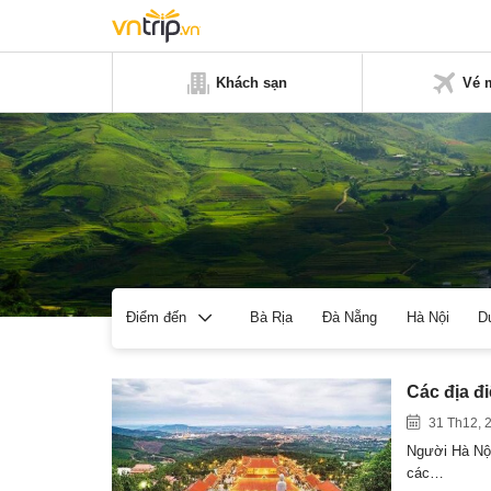
Khách sạn
Vé 
Bà Rịa
Đà Nẵng
Hà Nội
D
Điểm đến
Các địa đi
31 Th12, 
Người Hà Nội
các…