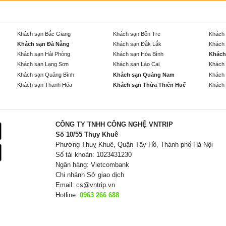
Khách sạn Bắc Giang
Khách sạn Bến Tre
Khách 
Khách sạn Đà Nẵng
Khách sạn Đắk Lắk
Khách 
Khách sạn Hải Phòng
Khách sạn Hòa Bình
Khách
Khách sạn Lạng Sơn
Khách sạn Lào Cai
Khách 
Khách sạn Quảng Bình
Khách sạn Quảng Nam
Khách 
Khách sạn Thanh Hóa
Khách sạn Thừa Thiên Huế
Khách 
CÔNG TY TNHH CÔNG NGHỆ VNTRIP
Số 10/55 Thụy Khuê
Phường Thuỵ Khuê, Quận Tây Hồ, Thành phố Hà Nội
Số tài khoản: 1023431230
Ngân hàng: Vietcombank
Chi nhánh Sở giao dịch
Email:
cs@vntrip.vn
Hotline:
0963 266 688