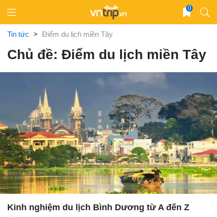
Skip
0
to
content
Tin tức
>
Điểm du lịch miền Tây
Chủ đề: Điểm du lịch miền Tây
Kinh nghiệm du lịch Bình Dương từ A đến Z