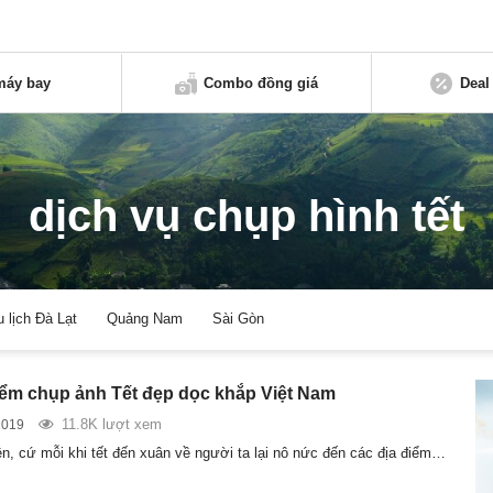
máy bay
Combo đồng giá
Deal
dịch vụ chụp hình tết
u lịch Đà Lạt
Quảng Nam
Sài Gòn
iểm chụp ảnh Tết đẹp dọc khắp Việt Nam
11.8K lượt xem
2019
lên, cứ mỗi khi tết đến xuân về người ta lại nô nức đến các địa điểm…