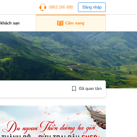
0963 266 688
Đăng nhập
 khách sạn
Cẩm nang
Đã quan tâm