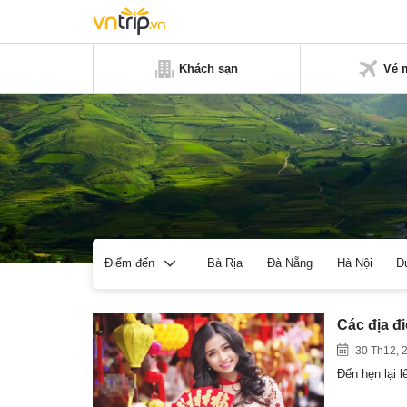
Khách sạn
Vé 
Bà Rịa
Đà Nẵng
Hà Nội
D
Điểm đến
Các địa đ
30 Th12, 
Đến hẹn lại 