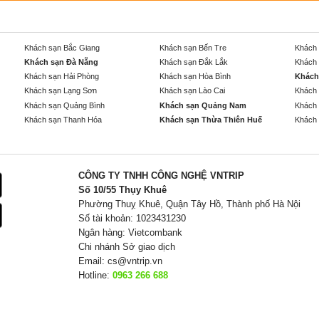
Khách sạn Bắc Giang
Khách sạn Bến Tre
Khách 
Khách sạn Đà Nẵng
Khách sạn Đắk Lắk
Khách 
Khách sạn Hải Phòng
Khách sạn Hòa Bình
Khách
Khách sạn Lạng Sơn
Khách sạn Lào Cai
Khách 
Khách sạn Quảng Bình
Khách sạn Quảng Nam
Khách 
Khách sạn Thanh Hóa
Khách sạn Thừa Thiên Huế
Khách 
CÔNG TY TNHH CÔNG NGHỆ VNTRIP
Số 10/55 Thụy Khuê
Phường Thuỵ Khuê, Quận Tây Hồ, Thành phố Hà Nội
Số tài khoản: 1023431230
Ngân hàng: Vietcombank
Chi nhánh Sở giao dịch
Email:
cs@vntrip.vn
Hotline:
0963 266 688