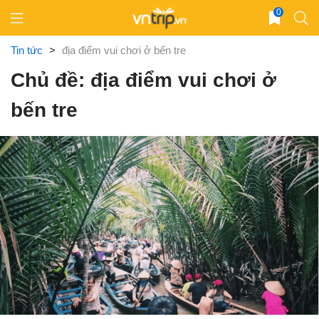
Skip
0
to
content
Tin tức
>
địa điểm vui chơi ở bến tre
Chủ đề: địa điểm vui chơi ở
bến tre