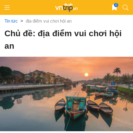
Skip
0
to
content
Tin tức
>
địa điểm vui chơi hội an
Chủ đề: địa điểm vui chơi hội
an