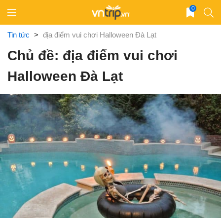
Skip
0
to
content
Tin tức
>
địa điểm vui chơi Halloween Đà Lạt
Chủ đề: địa điểm vui chơi
Halloween Đà Lạt