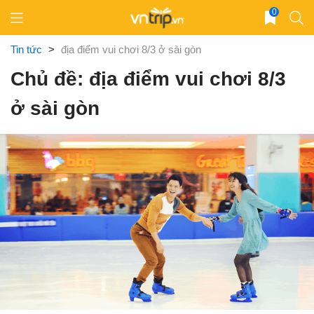
Skip
0
to
content
Tin tức
>
địa điểm vui chơi 8/3 ở sài gòn
Chủ đề: địa điểm vui chơi 8/3
ở sài gòn