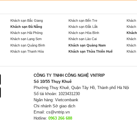
Khách sạn Bắc Giang
Khách sạn Bến Tre
Khách 
Khách sạn Đà Nẵng
Khách sạn Đắk Lắk
Khách 
Khách sạn Hải Phòng
Khách sạn Hòa Bình
Khách
Khách sạn Lạng Sơn
Khách sạn Lào Cai
Khách 
Khách sạn Quảng Bình
Khách sạn Quảng Nam
Khách 
Khách sạn Thanh Hóa
Khách sạn Thừa Thiên Huế
Khách 
CÔNG TY TNHH CÔNG NGHỆ VNTRIP
Số 10/55 Thụy Khuê
Phường Thuỵ Khuê, Quận Tây Hồ, Thành phố Hà Nội
Số tài khoản: 1023431230
Ngân hàng: Vietcombank
Chi nhánh Sở giao dịch
Email:
cs@vntrip.vn
Hotline:
0963 266 688