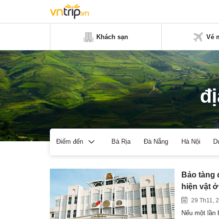
Khách sạn
Vé 
đ
Bà Rịa
Đà Nẵng
Hà Nội
D
Điểm đến
Bảo tàng q
hiện vật ở
29 Th11, 
Nếu một lần 