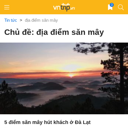
Skip
0
to
content
Tin tức
>
địa điểm săn mây
Chủ đề: địa điểm săn mây
5 điểm săn mây hút khách ở Đà Lạt