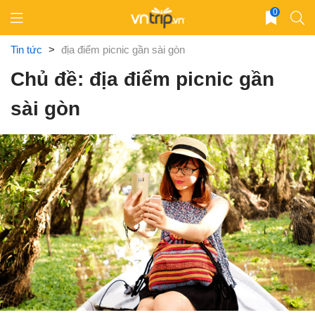
Skip
0
to
content
Tin tức
>
địa điểm picnic gần sài gòn
Chủ đề: địa điểm picnic gần
sài gòn