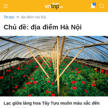
Skip
0
to
content
Tin tức
>
địa điểm Hà Nội
Chủ đề: địa điểm Hà Nội
Lạc giữa làng hoa Tây Tựu muôn màu sắc đến