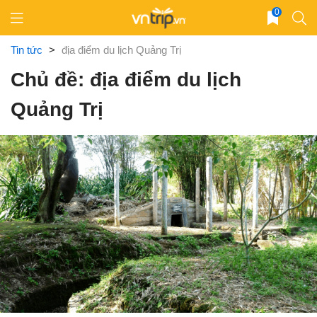
Skip
0
to
content
Tin tức
>
địa điểm du lịch Quảng Trị
Chủ đề: địa điểm du lịch
Quảng Trị