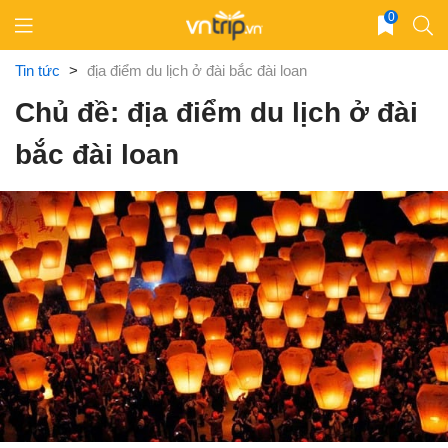
Skip
0
to
content
Tin tức
>
địa điểm du lịch ở đài bắc đài loan
Chủ đề: địa điểm du lịch ở đài
bắc đài loan