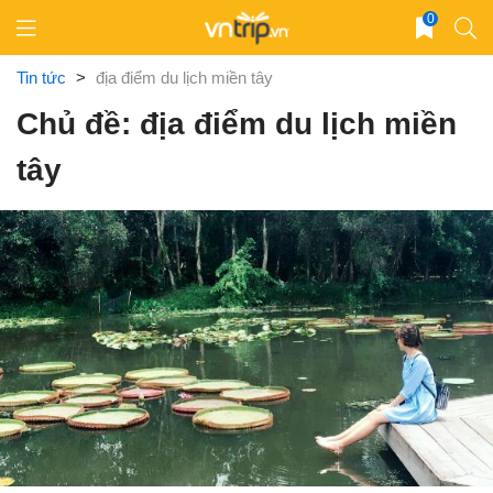
Skip
0
to
content
Tin tức
>
địa điểm du lịch miền tây
Chủ đề: địa điểm du lịch miền
tây