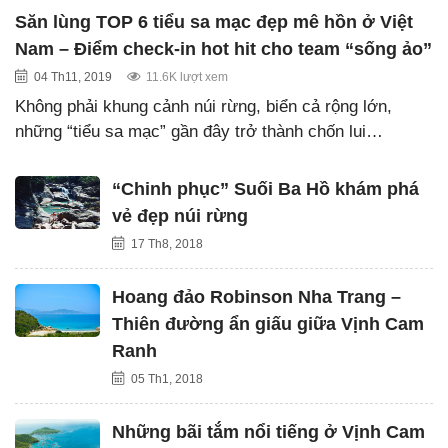
Săn lùng TOP 6 tiểu sa mạc đẹp mê hồn ở Việt
Nam – Điểm check-in hot hit cho team “sống ảo”
04 Th11, 2019
11.6K lượt xem
Không phải khung cảnh núi rừng, biển cả rộng lớn,
những “tiểu sa mạc” gần đây trở thành chốn lui…
“Chinh phục” Suối Ba Hồ khám phá
vẻ đẹp núi rừng
17 Th8, 2018
Hoang đảo Robinson Nha Trang –
Thiên đường ẩn giấu giữa Vịnh Cam
Ranh
05 Th1, 2018
Những bãi tắm nổi tiếng ở Vịnh Cam