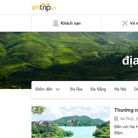
Khách sạn
Vé 
đị
Bà Rịa
Đà Nẵng
Hà Nội
D
Điểm đến
Thưởng n
04 Th11, 
Đến với Hạ H
Đầm…