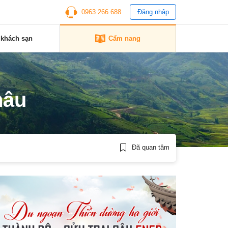
0963 266 688
Đăng nhập
 khách sạn
Cẩm nang
hâu
Đã quan tâm