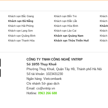
Khách sạn Bắc Giang
Khách sạn Bến Tre
Khách 
Khách sạn Đà Nẵng
Khách sạn Đắk Lắk
Khách 
Khách sạn Hải Phòng
Khách sạn Hòa Bình
Khách
Khách sạn Lạng Sơn
Khách sạn Lào Cai
Khách 
Khách sạn Quảng Bình
Khách sạn Quảng Nam
Khách 
Khách sạn Thanh Hóa
Khách sạn Thừa Thiên Huế
Khách 
CÔNG TY TNHH CÔNG NGHỆ VNTRIP
Số 10/55 Thụy Khuê
Phường Thuỵ Khuê, Quận Tây Hồ, Thành phố Hà Nội
Số tài khoản: 1023431230
Ngân hàng: Vietcombank
Chi nhánh Sở giao dịch
Email:
cs@vntrip.vn
Hotline:
0963 266 688