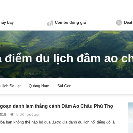
máy bay
Combo đồng giá
Deal
a điểm du lịch đầm ao c
u lịch Đà Lạt
Quảng Nam
Sài Gòn
goạn danh lam thắng cảnh Đầm Ao Châu Phú Thọ
8.3K lượt xem
2019
òa bạn không thể nào bỏ qua được địa danh du lịch nổi tiếng đó là