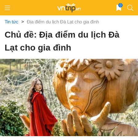
Skip
0
to
content
Tin tức
>
Địa điểm du lịch Đà Lạt cho gia đình
Chủ đề: Địa điểm du lịch Đà
Lạt cho gia đình