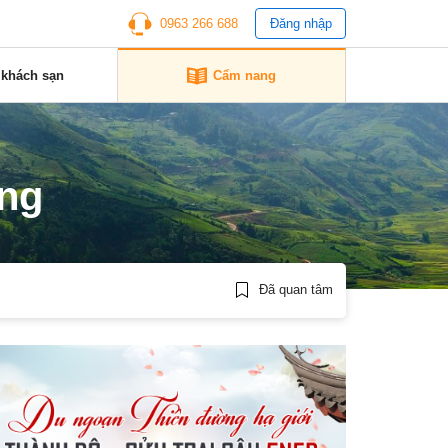
0963 266 688
Đăng nhập
 khách sạn
Cẩm nang
ơng
Đã quan tâm