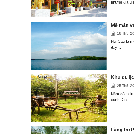
những địa đ
Mê mẩn vẻ
18 Th5, 2
Núi Cậu là m
đây…
Khu du lị
25 Th5, 2
Nằm cách tru
xanh Dìn…
Làng tre 