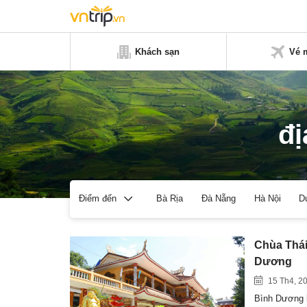
Khách sạn
Vé 
đị
Bà Rịa
Đà Nẵng
Hà Nội
D
Điểm đến
Chùa Thái 
Dương
15 Th4, 2
Bình Dương k