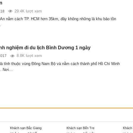
ên
29.4K lượt xem
018
 An nằm cách TP. HCM hơn 35km, đây không những là khu bảo tồn
…
inh nghiệm đi du lịch Bình Dương 1 ngày
8.8K lượt xem
2017
à tỉnh thuộc vùng Đông Nam Bộ và nằm cách thành phố Hồ Chí Minh
m. Nơi…
Khách sạn Bắc Giang
Khách sạn Bến Tre
Khách 