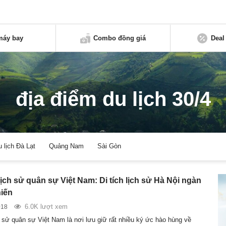
máy bay
Combo đồng giá
Deal
địa điểm du lịch 30/4
u lịch Đà Lạt
Quảng Nam
Sài Gòn
ịch sử quân sự Việt Nam: Di tích lịch sử Hà Nội ngàn
iến
6.0K lượt xem
018
h sử quân sự Việt Nam là nơi lưu giữ rất nhiều ký ức hào hùng về