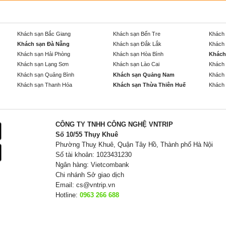
Khách sạn Bắc Giang
Khách sạn Bến Tre
Khách 
Khách sạn Đà Nẵng
Khách sạn Đắk Lắk
Khách 
Khách sạn Hải Phòng
Khách sạn Hòa Bình
Khách
Khách sạn Lạng Sơn
Khách sạn Lào Cai
Khách 
Khách sạn Quảng Bình
Khách sạn Quảng Nam
Khách 
Khách sạn Thanh Hóa
Khách sạn Thừa Thiên Huế
Khách 
CÔNG TY TNHH CÔNG NGHỆ VNTRIP
Số 10/55 Thụy Khuê
Phường Thuỵ Khuê, Quận Tây Hồ, Thành phố Hà Nội
Số tài khoản: 1023431230
Ngân hàng: Vietcombank
Chi nhánh Sở giao dịch
Email:
cs@vntrip.vn
Hotline:
0963 266 688