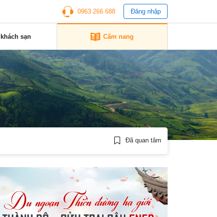
0963 266 688
Đăng nhập
 khách sạn
Cẩm nang
Đã quan tâm