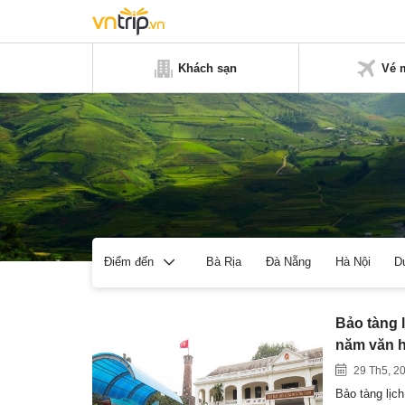
Khách sạn
Vé 
Bà Rịa
Đà Nẵng
Hà Nội
D
Điểm đến
Bảo tàng l
năm văn h
29 Th5, 2
Bảo tàng lịc