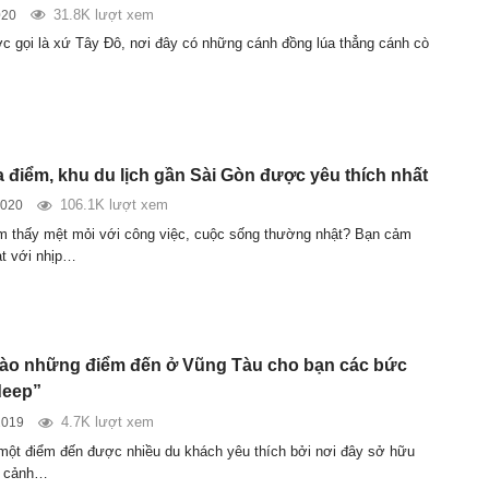
31.8K lượt xem
020
 gọi là xứ Tây Đô, nơi đây có những cánh đồng lúa thẳng cánh cò
 điểm, khu du lịch gần Sài Gòn được yêu thích nhất
106.1K lượt xem
2020
 thấy mệt mỏi với công việc, cuộc sống thường nhật? Bạn cảm
ạt với nhịp…
ào những điểm đến ở Vũng Tàu cho bạn các bức
deep”
4.7K lượt xem
2019
một điểm đến được nhiều du khách yêu thích bởi nơi đây sở hữu
g cảnh…