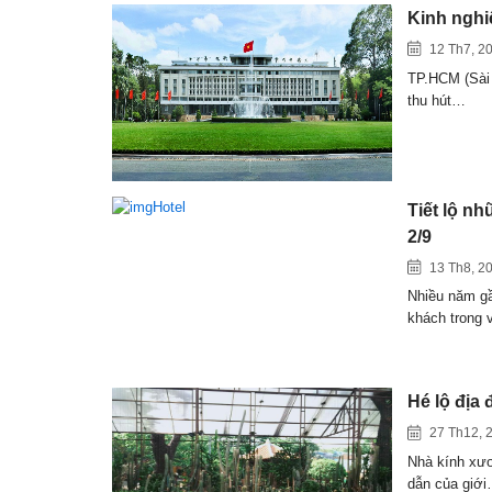
Kinh nghi
12 Th7, 2
TP.HCM (Sài 
thu hút…
Tiết lộ n
2/9
13 Th8, 2
Nhiều năm gầ
khách trong
Hé lộ địa 
27 Th12, 
Nhà kính xươ
dẫn của giớ