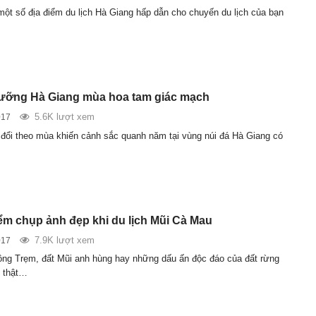
một số địa điểm du lịch Hà Giang hấp dẫn cho chuyến du lịch của bạn
ưỡng Hà Giang mùa hoa tam giác mạch
5.6K lượt xem
017
 đổi theo mùa khiến cảnh sắc quanh năm tại vùng núi đá Hà Giang có
m chụp ảnh đẹp khi du lịch Mũi Cà Mau
7.9K lượt xem
017
ng Trẹm, đất Mũi anh hùng hay những dấu ấn độc đáo của đất rừng
 thật…