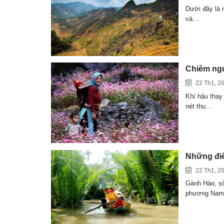
Dưới đây là 
và…
Chiêm ng
22 Th1, 2
Khí hậu thay
nét thu…
Những điể
22 Th1, 2
Gành Hào, sô
phương Nam