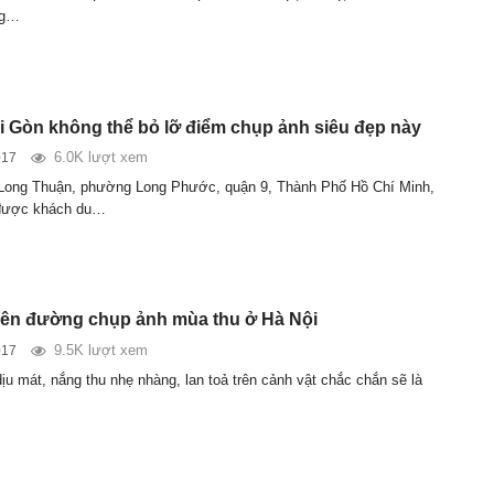
ng…
ài Gòn không thể bỏ lỡ điểm chụp ảnh siêu đẹp này
6.0K lượt xem
017
 Long Thuận, phường Long Phước, quận 9, Thành Phố Hồ Chí Minh,
 được khách du…
ên đường chụp ảnh mùa thu ở Hà Nội
9.5K lượt xem
017
 dịu mát, nắng thu nhẹ nhàng, lan toả trên cảnh vật chắc chắn sẽ là