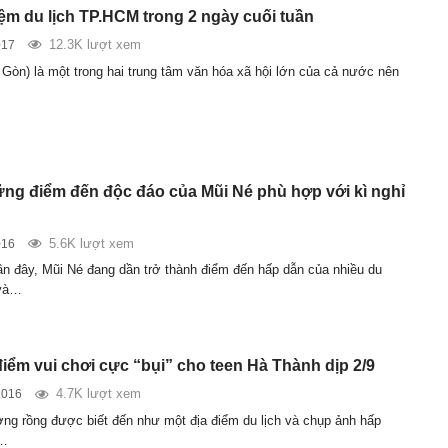
ệm du lịch TP.HCM trong 2 ngày cuối tuần
12.3K lượt xem
017
Gòn) là một trong hai trung tâm văn hóa xã hội lớn của cả nước nên
hững điểm đến độc đáo của Mũi Né phù hợp với kì nghỉ
5.6K lượt xem
016
n đây, Mũi Né đang dần trở thành điểm đến hấp dẫn của nhiều du
 và…
điểm vui chơi cực “bụi” cho teen Hà Thành dịp 2/9
4.7K lượt xem
2016
ng rồng được biết đến như một địa điểm du lịch và chụp ảnh hấp
i…