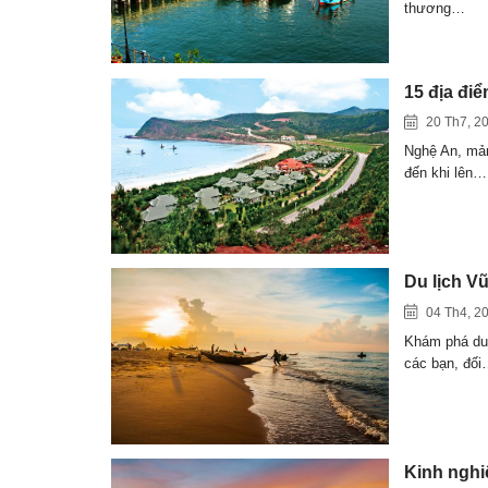
thương…
15 địa điể
20 Th7, 2
Nghệ An, mản
đến khi lên…
Du lịch Vũ
04 Th4, 2
Khám phá du 
các bạn, đố
Kinh nghi