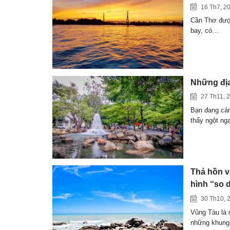
16 Th7, 2
Cần Thơ được
bay, có…
Những địa
27 Th11, 
Bạn đang cảm
thấy ngột ng
Thả hồn v
hình “so 
30 Th10, 
Vũng Tàu là 
những khun