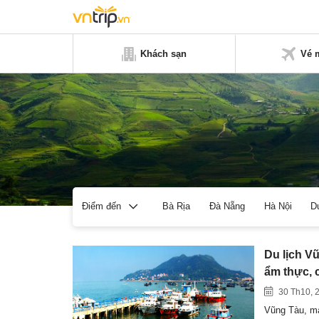
Khách sạn
Vé 
Bà Rịa
Đà Nẵng
Hà Nội
D
Điểm đến
Du lịch Vũ
ẩm thực, 
30 Th10, 
Vũng Tàu, mả