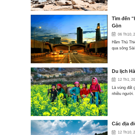
Tìm đến “
Gòn
06 Th10, 
Hầm Thủ Thi
qua sông Sà
Du lịch H
12 Th1, 2
Là vùng đất 
nhiều người
Các địa đi
12 Th10, 