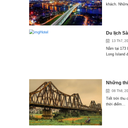
khách. Nhữ
Du lịch S
13 Th7, 2
Nằm tại 173
Long Island
Những thi
08 Th8, 2
Tiết trời thu
thời điểm…