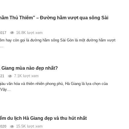
hầm Thủ Thiêm” – Đường hầm vượt qua sông Sài
16.8K lượt xem
2017
êm hay còn gọi là đường hầm sông Sài Gòn là một đường hầm vượt
i…
à Giang mùa nào đẹp nhất?
7.1K lượt xem
021
giàu văn hóa và thiên nhiên phong phú, Hà Giang là lựa chọn của
. Vậy…
ểm du lịch Hà Giang đẹp và thu hút nhất
15.5K lượt xem
2020