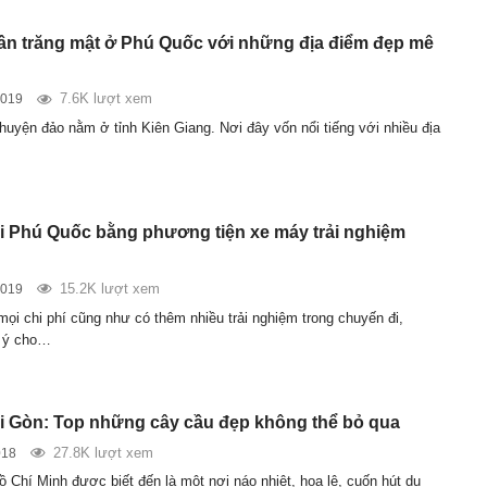
n trăng mật ở Phú Quốc với những địa điểm đẹp mê
7.6K lượt xem
2019
huyện đảo nằm ở tỉnh Kiên Giang. Nơi đây vốn nổi tiếng với nhiều địa
ụi Phú Quốc bằng phương tiện xe máy trải nghiệm
15.2K lượt xem
2019
mọi chi phí cũng như có thêm nhiều trải nghiệm trong chuyến đi,
i ý cho…
ài Gòn: Top những cây cầu đẹp không thể bỏ qua
27.8K lượt xem
018
 Chí Minh được biết đến là một nơi náo nhiệt, hoa lệ, cuốn hút du