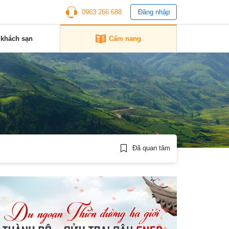
0963 266 688
Đăng nhập
 khách sạn
Cẩm nang
Đã quan tâm