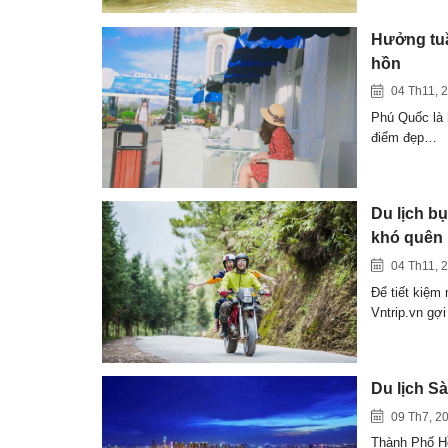
Hưởng tuầ
hồn
04 Th11, 
Phú Quốc là 
điểm đẹp…
Du lịch b
khó quên
04 Th11, 
Để tiết kiệm 
Vntrip.vn gợ
Du lịch S
09 Th7, 2
Thành Phố Hồ