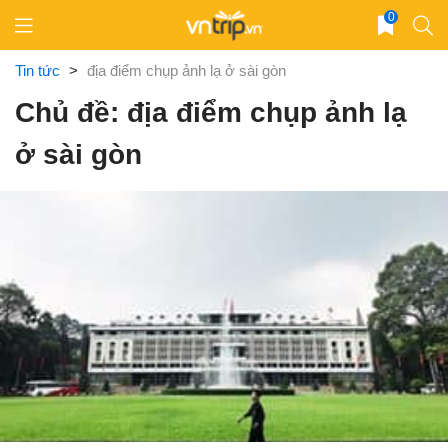
Skip
0
to
content
Tin tức
>
địa điểm chụp ảnh lạ ở sài gòn
Chủ đề: địa điểm chụp ảnh lạ
ở sài gòn