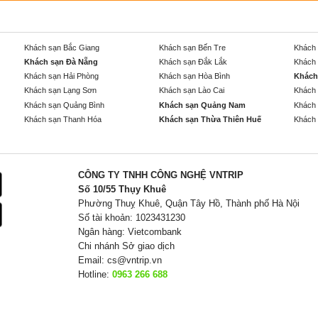
Khách sạn Bắc Giang
Khách sạn Bến Tre
Khách 
Khách sạn Đà Nẵng
Khách sạn Đắk Lắk
Khách 
Khách sạn Hải Phòng
Khách sạn Hòa Bình
Khách
Khách sạn Lạng Sơn
Khách sạn Lào Cai
Khách 
Khách sạn Quảng Bình
Khách sạn Quảng Nam
Khách 
Khách sạn Thanh Hóa
Khách sạn Thừa Thiên Huế
Khách 
CÔNG TY TNHH CÔNG NGHỆ VNTRIP
Số 10/55 Thụy Khuê
Phường Thuỵ Khuê, Quận Tây Hồ, Thành phố Hà Nội
Số tài khoản: 1023431230
Ngân hàng: Vietcombank
Chi nhánh Sở giao dịch
Email:
cs@vntrip.vn
Hotline:
0963 266 688