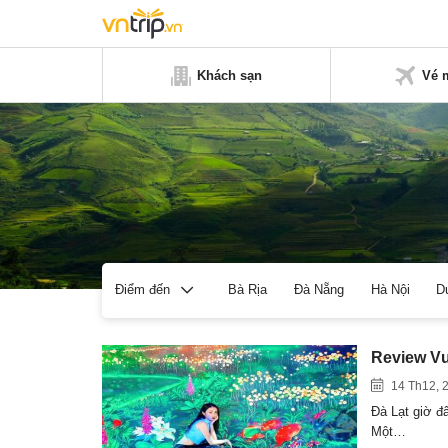
Khách sạn
Vé 
Bà Rịa
Đà Nẵng
Hà Nội
D
Điểm đến
Review Vư
14 Th12, 
Đà Lạt giờ đ
Một…