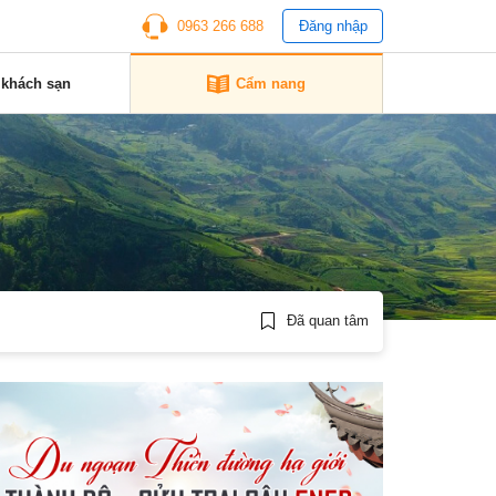
0963 266 688
Đăng nhập
 khách sạn
Cẩm nang
Đã quan tâm