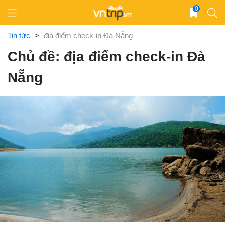
Skip
0
to
content
Tin tức
>
địa điểm check-in Đà Nẵng
Chủ đề: địa điểm check-in Đà
Nẵng