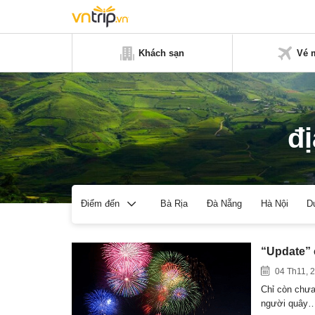
Khách sạn
Vé 
đ
Bà Rịa
Đà Nẵng
Hà Nội
D
Điểm đến
“Update” 
04 Th11, 
Chỉ còn chưa 
người quây