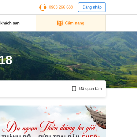
0963 266 688
Đăng nhập
 khách sạn
Cẩm nang
18
Đã quan tâm