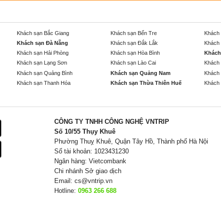
Khách sạn Bắc Giang
Khách sạn Bến Tre
Khách 
Khách sạn Đà Nẵng
Khách sạn Đắk Lắk
Khách 
Khách sạn Hải Phòng
Khách sạn Hòa Bình
Khách
Khách sạn Lạng Sơn
Khách sạn Lào Cai
Khách 
Khách sạn Quảng Bình
Khách sạn Quảng Nam
Khách 
Khách sạn Thanh Hóa
Khách sạn Thừa Thiên Huế
Khách 
CÔNG TY TNHH CÔNG NGHỆ VNTRIP
Số 10/55 Thụy Khuê
Phường Thuỵ Khuê, Quận Tây Hồ, Thành phố Hà Nội
Số tài khoản: 1023431230
Ngân hàng: Vietcombank
Chi nhánh Sở giao dịch
Email:
cs@vntrip.vn
Hotline:
0963 266 688